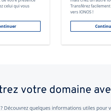
t de votre présence
mais chez un autre fo
ez celui qui vous
Transférez facilemen
vers IONOS !
ontinuer
Continu
trez votre domaine av
 Découvrez quelques informations utiles pour vo