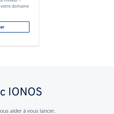
urnisseur ?
t votre domaine
er
ec IONOS
us aider à vous lancer.